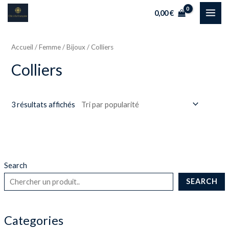
Aller
MAI
0,00
€
au
ME
contenu
Accueil
/
Femme
/
Bijoux
/ Colliers
Colliers
3 résultats affichés
Search
SEARCH
Categories