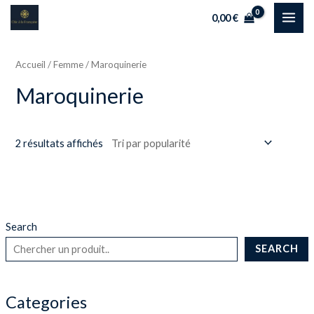
Aller
MAI
0,00
€
au
ME
contenu
Accueil
/
Femme
/ Maroquinerie
Maroquinerie
2 résultats affichés
Search
SEARCH
Categories